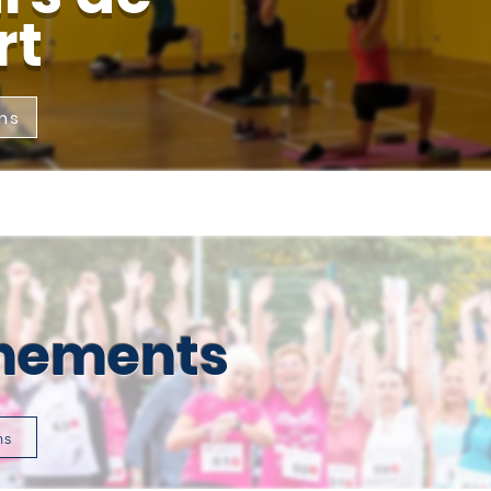
rt
ns
nements
ns