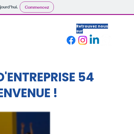
jourd'hui.
Commencez
Retrouvez nous
sur
Nos services
Plus
D'ENTREPRISE 54
IENVENUE !