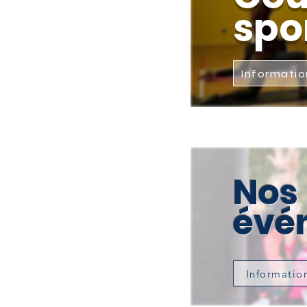
spo
Informatio
Nos
évé
Informatio