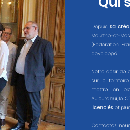
Qui
Depuis
sa créa
Meurthe-et-Mosel
(Fédération Fra
développé !
Notre désir de d
sur le territo
mettre en pla
Aujourd'hui, le C
licenciés
et plu
Contactez-nou