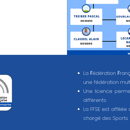
LEGIFRANCE
La
F
édération
F
ran
une fédération mult
Une licence perme
différents.
La FFSE est affilié
chargé des Sports.