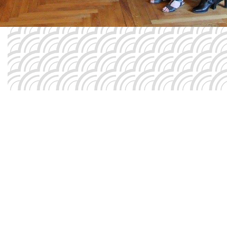
Nous nous engageons à respe
contrat d'engagement répu
des associations et fon
bénéficiant de subventions p
ou d'un agrément de l'Etat