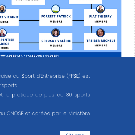
çaise du
S
port d’
E
ntreprise (
FFSE
) est
isports.
t la pratique de plus de 30 sports
e au CNOSF et agréée par le Ministère