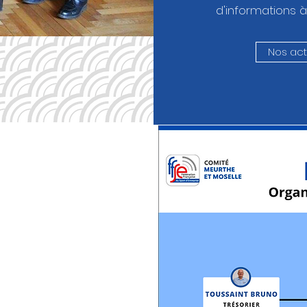
d'informations à
Nos acti
cter le
blicain
dations
ubliques