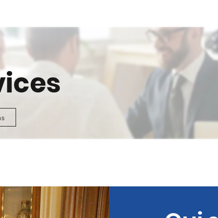
vices
ns